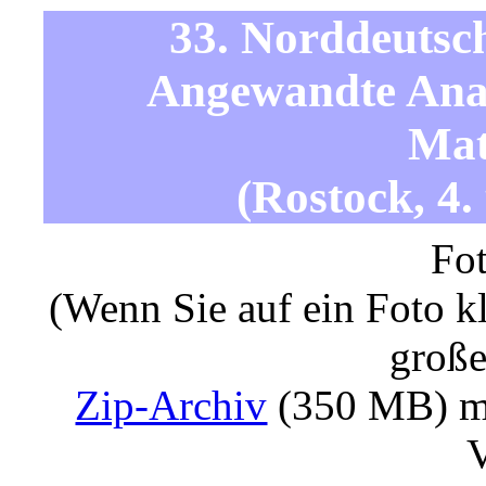
33. Norddeutsc
Angewandte Ana
Mat
(Rostock, 4.
Fot
(Wenn Sie auf ein Foto kl
große
Zip-Archiv
(350 MB) mit
V